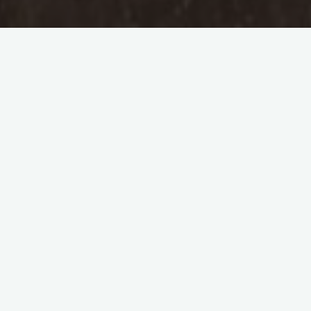
857
Ersterwähnung “Bretbah”
(Breitbach)
1173
Anlegen eines Hofes in Niederbreitbach für das
Stift der Benediktinerinnen in Schwarz-
Rheindorf, durch Arnold II. von