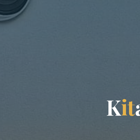
K
i
t