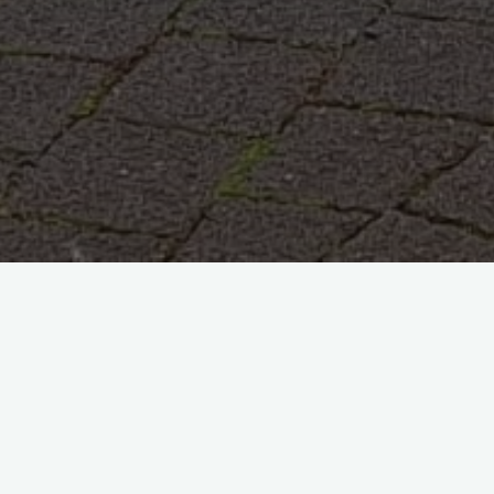
Kita Regenbogenland
Fockenbachstraße 36a
56589 Niederbreitbach
Telefon: 02638 5155
E-Mail:
kiga@regenbogenland-nbr.de